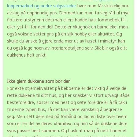
loppemarked og andre salgssteder
hvor man får skikkelig bra
avslag på opprinnelig pris. Dermed kan man ta seg råd til mye
flottere utstyr enn det man ellers hadde hatt lommebok til –
eller lyst til, for den del! Dette er riktignok en barneleke, men
også voksne setter pris på en slik hobby eller aktivitet. Og
skulle du ønske å gjøre enda mer ut av huset i miniatyr, kan
du også lage noen av interiørdetaljene selv. Slik blir også ditt
dukkehus helt unikt!
Ikke glem dukkene som bor der
For ekte stjernekvalitet på beboerne er det viktig å velge de
rette dukkene til ditt hus, og her snakker vi stort utvalg! Både
besteforeldre, søster med hest og søte foreldre er å få tak i
til denne typen hus, så det kan være vanskelig å begrense
seg. Men sett dere ned på forhånd og lag en liste over hvem
som er en del av deres «familie», og finn så de dukkene dere
syns passer best sammen. Og husk at man på nett finner et