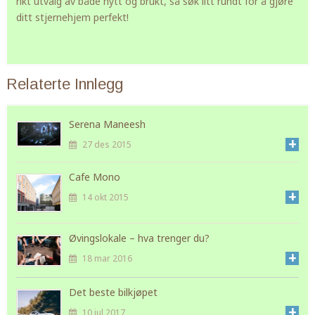
rikt utvalg av både nytt og brukt, så søk litt rundt for å gjøre
ditt stjernehjem perfekt!
Relaterte Innlegg
Serena Maneesh
+
27 des 2015
Cafe Mono
+
14 okt 2015
Øvingslokale – hva trenger du?
+
18 mar 2016
Det beste bilkjøpet
+
10 jul 2017