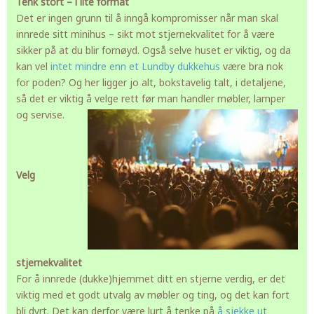
Tenk stort – i lite format
Det er ingen grunn til å inngå kompromisser når man skal
innrede sitt minihus – sikt mot stjernekvalitet for å være
sikker på at du blir fornøyd. Også selve huset er viktig, og da
kan vel
intet mindre enn et Lundby dukkehus
være bra nok
for poden? Og her ligger jo alt, bokstavelig talt, i detaljene,
så det er viktig å velge rett før man handler møbler, lamper
og servise.
Velg
stjernekvalitet
For å innrede (dukke)hjemmet ditt en stjerne verdig, er det
viktig med et godt utvalg av møbler og ting, og det kan fort
bli dyrt. Det kan derfor være lurt å tenke på
å sjekke ut