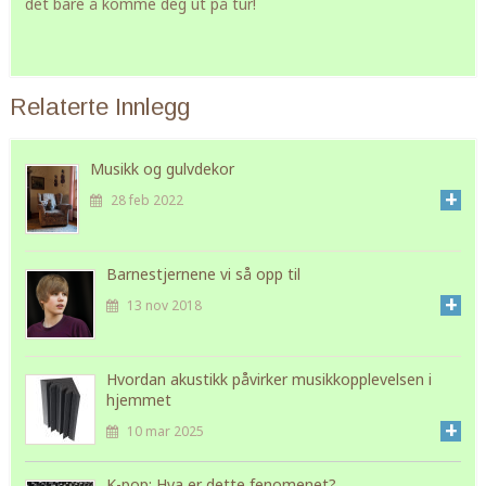
det bare å komme deg ut på tur!
Relaterte Innlegg
Musikk og gulvdekor
+
28 feb 2022
Barnestjernene vi så opp til
+
13 nov 2018
Hvordan akustikk påvirker musikkopplevelsen i
hjemmet
+
10 mar 2025
K-pop: Hva er dette fenomenet?