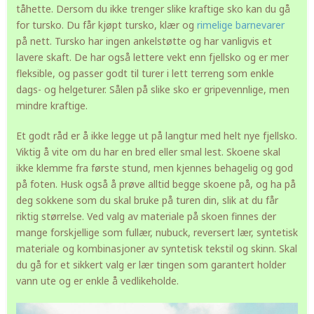
tåhette. Dersom du ikke trenger slike kraftige sko kan du gå
for tursko. Du får kjøpt tursko, klær og
rimelige barnevarer
på nett. Tursko har ingen ankelstøtte og har vanligvis et
lavere skaft. De har også lettere vekt enn fjellsko og er mer
fleksible, og passer godt til turer i lett terreng som enkle
dags- og helgeturer. Sålen på slike sko er gripevennlige, men
mindre kraftige.
Et godt råd er å ikke legge ut på langtur med helt nye fjellsko.
Viktig å vite om du har en bred eller smal lest. Skoene skal
ikke klemme fra første stund, men kjennes behagelig og god
på foten. Husk også å prøve alltid begge skoene på, og ha på
deg sokkene som du skal bruke på turen din, slik at du får
riktig størrelse. Ved valg av materiale på skoen finnes der
mange forskjellige som fullær, nubuck, reversert lær, syntetisk
materiale og kombinasjoner av syntetisk tekstil og skinn. Skal
du gå for et sikkert valg er lær tingen som garantert holder
vann ute og er enkle å vedlikeholde.