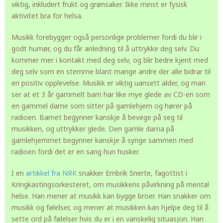
viktig, inkludert frukt og grønsaker. Ikke minst er fysisk
aktivitet bra for helsa.
Musikk forebygger også personlige problemer fordi du blir i
godt humør, og du får anledning til å uttrykke deg selv. Du
kommer mer i kontakt med deg selv, og blir bedre kjent med
deg selv som en stemme blant mange andre der alle bidrar til
en positiv opplevelse. Musikk er viktig uansett alder, og man
ser at et 3 år gammelt barn har like mye glede av CD-en som
en gammel dame som sitter på gamlehjem og hører på
radioen. Barnet begynner kanskje å bevege på seg til
musikken, og uttrykker glede. Den gamle dama på
gamlehjemmet begynner kanskje å synge sammen med
radioen fordi det er en sang hun husker.
I en
artikkel fra NRK
snakker Embrik Snerte, fagottist i
Kringkastingsorkesteret, om musikkens påvirkning på mental
helse. Han mener at musikk kan bygge broer. Han snakker om
musikk og følelser, og mener at musikken kan hjelpe deg til å
sette ord på følelser hvis du er i en vanskelig situasjon. Han